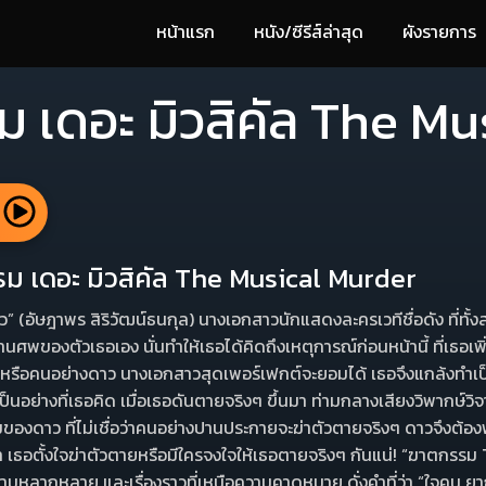
หน้าแรก
หนัง/ซีรีส์ล่าสุด
ผังรายการ
 เดอะ มิวสิคัล The Mu
้
รรม เดอะ มิวสิคัล The Musical Murder
ว” (อัษฎาพร สิริวัฒน์ธนกุล) นางเอกสาวนักแสดงละครเวทีชื่อดัง ที่ทั้ง
็นงานศพของตัวเธอเอง นั่นทําให้เธอได้คิดถึงเหตุการณ์ก่อนหน้านี้ ที่เธอ
มีหรือคนอย่างดาว นางเอกสาวสุดเพอร์เฟกต์จะยอมได้ เธอจึงแกล้งทําเป
่เป็นอย่างที่เธอคิด เมื่อเธอดันตายจริงๆ ขึ้นมา ท่ามกลางเสียงวิพากษ์ว
ยมของดาว ที่ไม่เชื่อว่าคนอย่างปานประกายจะฆ่าตัวตายจริงๆ ดาวจึงต้อ
ด้ว่า เธอตั้งใจฆ่าตัวตายหรือมีใครจงใจให้เธอตายจริงๆ กันแน่! “ฆาตกรร
วามหลากหลาย และเรื่องราวที่เหนือความคาดหมาย ดั่งคําที่ว่า “ใจคน ยาก