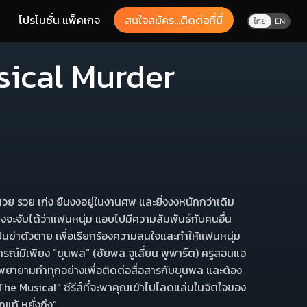
โปรโมชั่น แพ็คเกจ
สนใจสมัคร...ติดต่อที่นี่
sical Murder
สวย รวย เก่ง ยืนงงอยู่ในงานศพ และยิ่งงงหนักกว่าเดิม
เพิ่งจะจับได้ว่าแฟนหนุ่ม แอบไปมีความสัมพันธ์กับคนอื่น
็นฆ่าตัวตาย เพื่อเรียกร้องความสนใจและทําให้แฟนหนุ่ม
ิจารณ์มีเพียง “ขุนพล” (ชัยพล จูเลี่ยน พูพาร์ต) ครูสอนแอ
งพยายามทําทุกอย่างเพื่อติดต่อสื่อสารกับขุนพล และต้อง
ม The Musical” ซีรีส์ที่จะพาคุณเข้าไปโลดแล่นในจิตใจของ
แท้ หยั่งถึง”