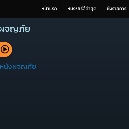
หน้าแรก
หนัง/ซีรีส์ล่าสุด
ผังรายการ
ผจญภัย
้
บหนังผจญภัย