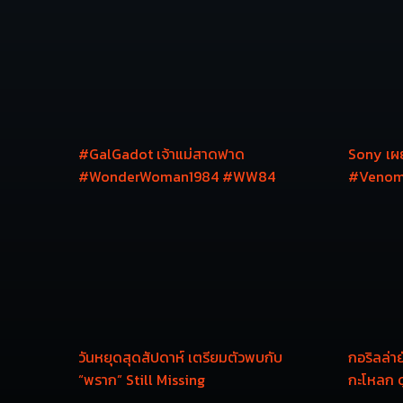
#GalGadot เจ้าแม่สาดฟาด
Sony เผย
#WonderWoman1984 #WW84
#Venom:
พร้อมฉาย
วันหยุดสุดสัปดาห์ เตรียมตัวพบกับ
กอริลล่า
“พราก” Still Missing
กะโหลก ด